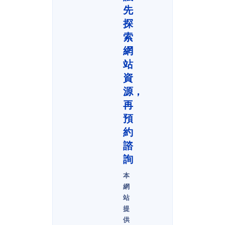
先
探
索
網
站
資
源，
再
預
約
諮
詢
本
網
站
提
供