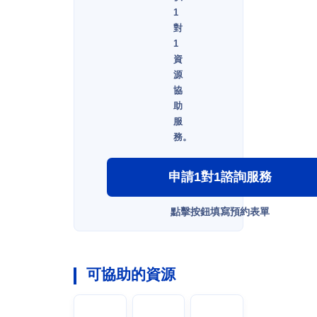
1
對
1
資
源
協
助
服
務。
申請1對1諮詢服務
點擊按鈕填寫預約表單
可協助的資源