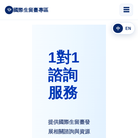
跳
☰
國際生留臺專區
到
主
要
中
EN
內
容
區
1對1
諮詢
服務
提供國際生留臺發
展相關諮詢與資源