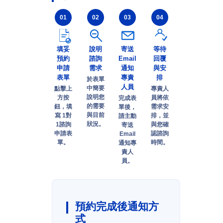
填妥
說明
寄送
等待
預約
諮詢
Email
回覆
申請
需求
通知
與安
表單
專責
排
於表單
人員
中簡要
點擊上
專責人
說明您
方按
員將依
完成表
的需要
鈕，填
需求安
單後，
與目前
寫 1對
排，並
請主動
狀況。
1諮詢
與您確
寄送
申請表
認諮詢
Email
單。
時間。
通知專
責人
員。
預約完成後通知方
式