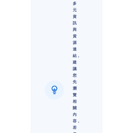
多
元
資
訊
與
資
源
連
結，
建
議
您
先
瀏
覽
相
關
內
容，
若