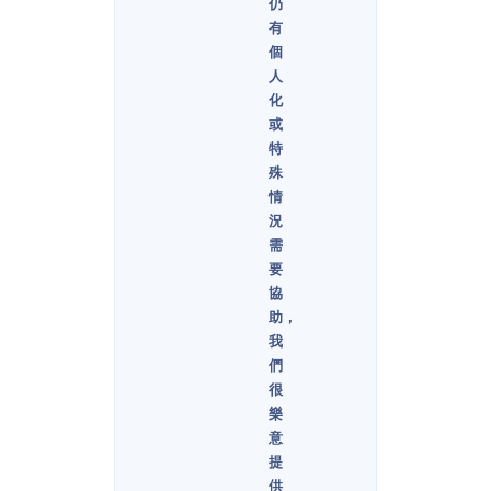
仍
有
個
人
化
或
特
殊
情
況
需
要
協
助，
我
們
很
樂
意
提
供