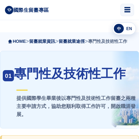
跳
☰
國際生留臺專區
到
主
要
中
EN
內
容
>
>
>
HOME
留臺就業資訊
留臺就業途徑
專門性及技術性工作
區
專門性及技術性工作
01
提供國際學生畢業後以專門性及技術性工作留臺之兩種
主要申請方式，協助您順利取得工作許可，開啟職涯發
展。