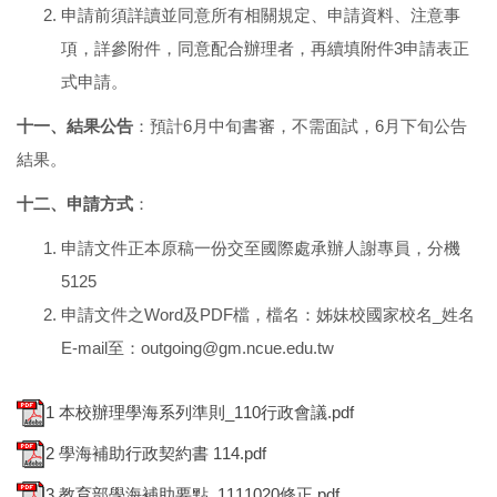
申請前須詳讀並同意所有相關規定、申請資料、注意事
項，詳參附件，同意配合辦理者，再續填附件3申請表正
式申請。
十一、結果公告
：預計6月中旬書審，不需面試，6月下旬公告
結果。
十二、
申請
方式
：
申請文件正本原稿一份交至國際處承辦人謝專員，分機
5125
申請文件之Word及PDF檔，檔名：姊妹校國家校名_姓名
E-mail至：outgoing@gm.ncue.edu.tw
1 本校辦理學海系列準則_110行政會議.pdf
2 學海補助行政契約書 114.pdf
3 教育部學海補助要點_1111020修正.pdf