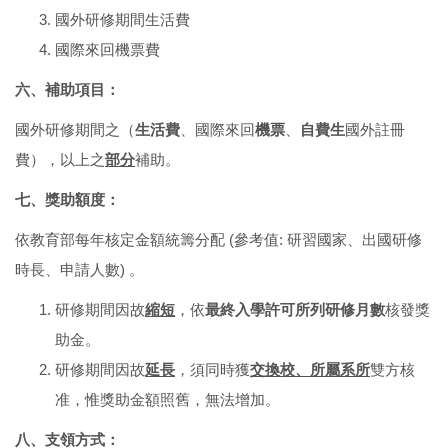
國外研修期間生活費
國際來回機票費
六、補助項目
：
國外研修期間之（
生活費
、國際來回
機票
、
自費生
國外註冊
費），以上之
部分
補助。
七、獎助額度
：
依教育部每年核定金額統籌分配 (參考值: 研習國家、出國研修
時長、申請人數) 。
研修期間因故
縮短
，依
最終入學許可所列研修月數
核發獎
助金。
研修期間因故
延長
，須同時獲
交換校、所屬系所
雙方核
准，惟獎助金額照舊，無法增加。
八、支領方式
：