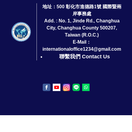
地址：500 彰化市進德路1號 國際暨兩
岸事務處
Add. : No. 1, Jinde Rd., Changhua
City, Changhua County 500207,
Taiwan (R.O.C.)
E-Mail：
internationaloffice1234@gmail.com
聯繫我們 Contact Us