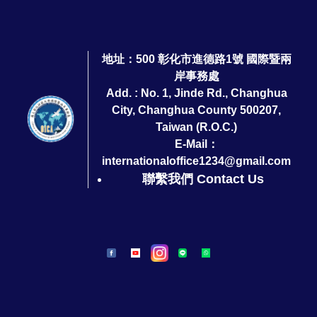
地址：500 彰化市進德路1號 國際暨兩
岸事務處
Add. : No. 1, Jinde Rd., Changhua
City, Changhua County 500207,
Taiwan (R.O.C.)
E-Mail：
internationaloffice1234@gmail.com
聯繫我們 Contact Us