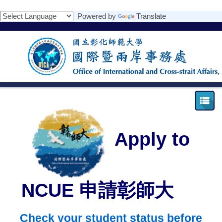
跳
Powered by
Translate
到
主
要
內
容
區
Apply to
NCUE 申請彰師大
Check your student status before