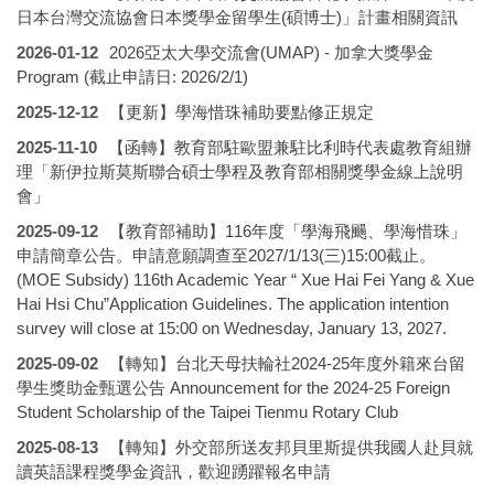
日本台灣交流協會日本獎學金留學生(碩博士)」計畫相關資訊
2026-01-12
2026亞太大學交流會(UMAP) - 加拿大獎學金
Program (截止申請日: 2026/2/1)
2025-12-12
【更新】學海惜珠補助要點修正規定
2025-11-10
【函轉】教育部駐歐盟兼駐比利時代表處教育組辦
理「新伊拉斯莫斯聯合碩士學程及教育部相關獎學金線上說明
會」
2025-09-12
【教育部補助】116年度「學海飛颺、學海惜珠」
申請簡章公告。申請意願調查至2027/1/13(三)15:00截止。
(MOE Subsidy) 116th Academic Year “ Xue Hai Fei Yang & Xue
Hai Hsi Chu”Application Guidelines. The application intention
survey will close at 15:00 on Wednesday, January 13, 2027.
2025-09-02
【轉知】台北天母扶輪社2024-25年度外籍來台留
學生獎助金甄選公告 Announcement for the 2024-25 Foreign
Student Scholarship of the Taipei Tienmu Rotary Club
2025-08-13
【轉知】外交部所送友邦貝里斯提供我國人赴貝就
讀英語課程獎學金資訊，歡迎踴躍報名申請