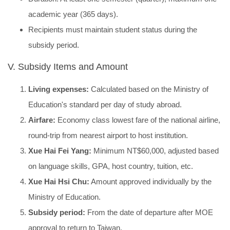
academic year (365 days).
Recipients must maintain student status during the
subsidy period.
V. Subsidy Items and Amount
Living expenses:
Calculated based on the Ministry of
Education's standard per day of study abroad.
Airfare:
Economy class lowest fare of the national airline,
round-trip from nearest airport to host institution.
Xue Hai Fei Yang
:
Minimum NT$60,000, adjusted based
on language skills, GPA, host country, tuition, etc.
Xue Hai Hsi Chu
:
Amount approved individually by the
Ministry of Education.
Subsidy period:
From the date of departure after MOE
approval to return to Taiwan.