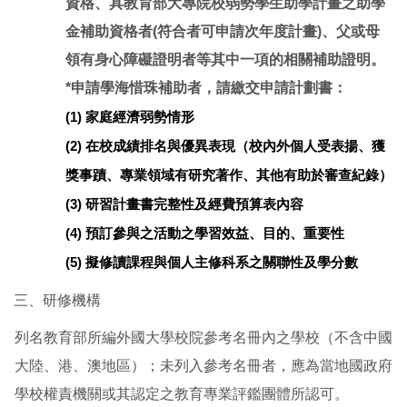
資格、具教育部大專院校弱勢學生助學計畫之助學
金補助資格者(符合者可申請次年度計畫)、父或母
領有身心障礙證明者等其中一項的相關補助證明。
*申請學海惜珠補助者，請繳交申請計劃書：
(1)
家庭經濟弱勢情形
(2)
在校成績排名與優異表現（校內外個人受表揚、獲
獎事蹟、專業領域有研究著作、其他有助於審查紀錄）
(3)
研習計畫書完整性及經費預算表內容
(4)
預訂參與之活動之學習效益、目的、重要性
(5)
擬修讀課程與個人主修科系之關聯性及學分數
三、研修機構
列名教育部所編外國大學校院參考名冊內之學校（不含中國
大陸、港、澳地區）；未列入參考名冊者，應為當地國政府
學校權責機關或其認定之教育專業評鑑團體所認可。