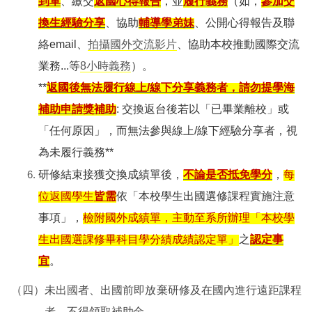
到單
、繳交
返國心得報告
，並
履行義務
（如，
參加交
換生經驗分享
、協助
輔導學弟妹
、公開心得報告及聯
絡email、
拍攝國外交流影片
、協助本校推動國際交流
業務...等
8
小時義務
）。
**
返國後無法履行線上/線下分享義務者，請勿提學海
補助申請獎補助
:
交換返台後若以「已畢業離校」或
「任何原因」，而無法參與線上/線下經驗分享者，視
為未履行義務**
研修結束接獲交換成績單後，
不論是否抵免學分
，
每
位返國學生
皆需
依「本校學生出國選修課程實施注意
事項」，
檢附國外成績單，主動至系所辦理「本校學
生出國選課修畢科目學分績成績認定單」
之
認定事
宜
。
（四）
未
出國
者、出國前即放棄研修及在國內進行遠距課程
者，不得領取補助金。