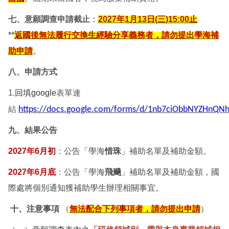
七、意願調查申請截止
：
2027
年
1
月13日(三)15:00止
**
返國後無法履行交換生經驗分享義務者，請勿提出學海補
助申請
。
八、申請方式
1.
回填google
表單連
結
https://docs.google.com/forms/d/1nb7ciObbNYZHnQNh
九、結果公告
2027
年6月初
：公告「學海
惜珠
」補助名單及補助金額。
2027
年6月底
：公告「學海
飛颺
」補助名單及補助金額，國
際處將個別通知獲補助學生辦理相關事宜。
十
、
注意事項
（
無法配合下列事項者，請勿提出申請
）