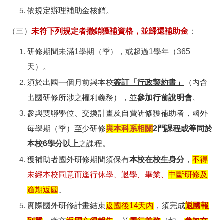
依規定辦理補助金核銷。
（三）
未符下列規定者撤銷獲補資格，並歸還補助金
：
研修期間
未滿1學期（季），或超過1學年（365
天）。
須於出國一個月前與本校
簽訂「行政契約書」
（內含
出國研修所涉之權利義務），並
參加行前說明會
。
參與雙聯學位、交換計畫及自費研修獲補助者，國外
每學期（季）至少研修
與本科系相關
2門課程或等同於
本校6學分以上
之課程。
獲補助者國外研修期間須保有
本校在校生身分
，
不得
未經本校同意而逕行休學、退學、畢業、
中斷研修及
逾期返國
。
實際國外研修計畫結束
返國後14天內
，須完成
返國報