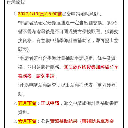
作業流程：
2027/1/13(
三)15:00前
提交申請補助意願
。
*
申請者須確定
若甄選通過
一定會
出國交換
。(此時
暫不需考慮最後是否可通過雙方學校甄選、獲得交
換資格，有意願申請學海計畫補助者，即可提出意
願表)
*申請者須符合學海計畫補助申請規定、條件及資
格，並同意履行義務。
無法於返國後參加經驗分享
義務者，請勿申請
。
*
此為申請意願調查，提出意願不代表一定可獲補
助。
五月下旬
：
正式申請
，繳交申請學海計畫補助書面
資料。
六月下旬
：公告
實際補助結果（獲補助名單及金