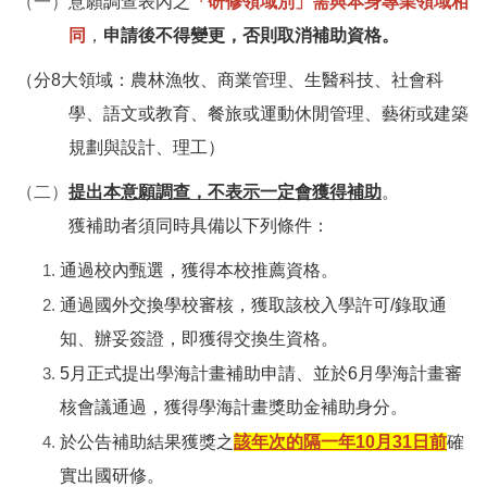
（一）
意願調查表內之
「研修領域別」需與
本身專業領域相
同
，
申請後不得變更，否則取消補助資格。
（分8大領域：農林漁牧、商業管理、生醫科技、社會科
學、語文或教育、餐旅或運動休閒管理、藝術或建築
規劃與設計、理工）
（二）
提出本意願調查，不表示一定會獲得補助
。
獲補助者須同時具備以下列條件：
通過校內甄選，獲得本校推薦資格。
通過國外交換學校審核，獲取該校入學許可/錄取通
知、辦妥簽證，即獲得交換生資格。
5
月正式提出學海計畫補助申請、並於6月學海計畫審
核會議通過，獲得學海計畫獎助金補助身分。
於公告補助結果獲獎之
該年次的隔一年10月31日前
確
實出國研修。