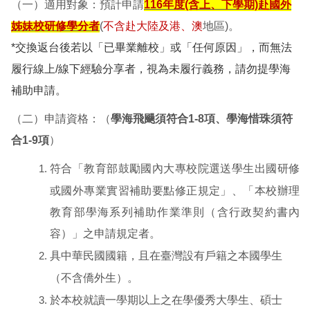
（一）適用對象：預計申請
116
年度(含上、下學期)赴國外
姊妹校研修學分者
(
不含赴大陸及港、澳
地區)。
*
交換返台後若以「已畢業離校」或「任何原因」，而無法
履行線上/線下經驗分享者，視為未履行義務，請勿提學海
補助申請。
（二）申請資格：（
學海飛颺須符合1-8項、學海惜珠須符
合1-9項
）
符合「教育部鼓勵國內大專校院選送學生出國研修
或國外專業實習補助要點修正規定」、「本校辦理
教育部學海系列補助作業準則（含行政契約書內
容）」之申請規定者。
具中華民國國籍，且在臺灣設有戶籍之本國學生
（不含僑外生）。
於本校就讀一學期以上之在學優秀大學生、碩士