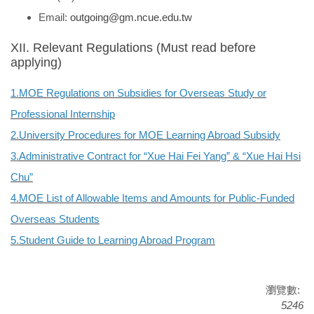
Email:
outgoing@gm.ncue.edu.tw
XII. Relevant Regulations (Must read before
applying)
1.
MOE Regulations on Subsidies for Overseas Study or
Professional Internship
2.
University Procedures for MOE Learning Abroad Subsidy
3.
Administrative Contract for “Xue Hai Fei Yang” & “Xue Hai Hsi
Chu”
4.
MOE List of Allowable Items and Amounts for Public-Funded
Overseas Students
5.
Student Guide to Learning Abroad Program
瀏覽數:
5246