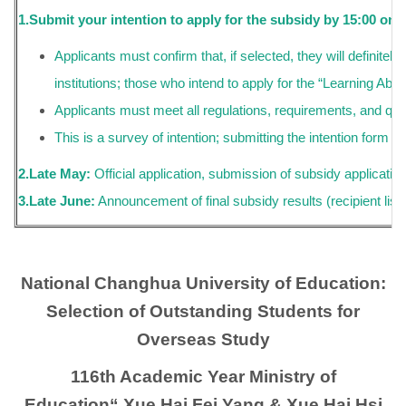
1.Submit your intention to apply for the subsidy by 15:00 on
Applicants must confirm that, if selected, they will definitel
institutions; those who intend to apply for the “Learning Ab
Applicants must meet all regulations, requirements, and qualif
This is a survey of intention; submitting the intention form 
2.Late May:
Official application, submission of
subsidy
applicatio
3.Late June:
Announcement of final
subsidy
results (recipient li
National Changhua University of Education:
Selection of Outstanding Students for
Overseas Study
116th Academic Year Ministry of
Education“
Xue Hai Fei Yang
&
Xue Hai Hsi