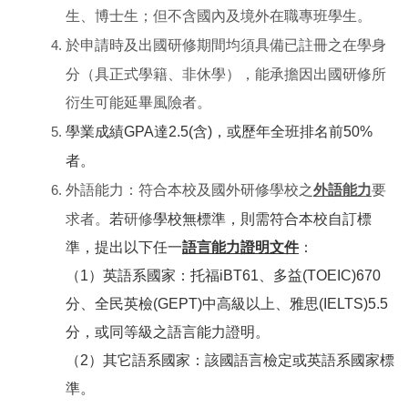
生、博士生；但不含國內及境外在職專班學生。
於申請時及出國研修期間均須具備已註冊之在學身
分（具正式學籍、非休學），能承擔因出國研修所
衍生可能延畢風險者。
學業成績GPA達2.5(含)，或歷年全班排名前50%
者。
外語能力：符合本校及國外研修學校之
外語能力
要
求者。
若
研修
學校無標準，則需符合本校自訂標
準，提出以下任一
語言能力證明文件
：
（1）英語系國家：托福iBT61、多益(TOEIC)670
分、全民英檢(GEPT)中高級以上、雅思(IELTS)5.5
分，或同等級之語言能力證明。
（2）其它語系國家：該國語言檢定或英語系國家標
準。