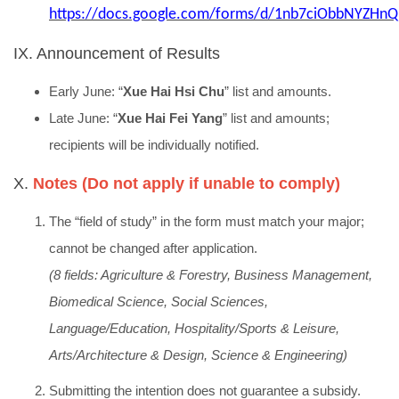
https://docs.google.com/forms/d/1nb7ciObbNYZHn
IX. Announcement of Results
Early June: “
Xue Hai Hsi Chu
” list and amounts.
Late June: “
Xue Hai Fei Yang
” list and amounts;
recipients will be individually notified.
X.
Notes (Do not apply if unable to comply)
The “field of study” in the form must match your major;
cannot be changed after application.
(8 fields: Agriculture & Forestry, Business Management,
Biomedical Science, Social Sciences,
Language/Education, Hospitality/Sports & Leisure,
Arts/Architecture & Design, Science & Engineering)
Submitting the intention does not guarantee a subsidy.