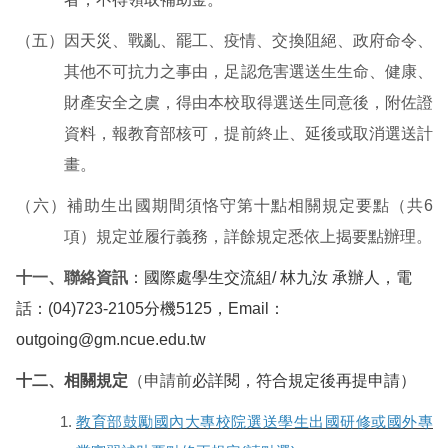
（五）因
天災
、戰亂、罷工、疫情、交換阻絕、政府命令、
其他不可抗力之事由，足認危害選送生生命、健康、
財產安全之虞，得由本校取得選送生同意後，附佐證
資料，報教育部核可，提前終止、延後或取消選送計
畫。
（六）補助生出國期間須恪守第十點相關規定要點（共6
項）規定並履行義務，詳餘規定悉依上揭要點辦理。
十一、聯絡資訊
：國際處學生交流組/ 林九汝 承辦人，電
話：(04)723-2105分機5125，Email：
outgoing@gm.ncue.edu.tw
十二、相關規定
（申請前
必詳閱，符合規定後再提申請）
教育部鼓勵國內大專校院選送學生出國研修或國外專