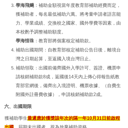
學海飛颺
：補助金額視當年度教育部補助經費而定，
獲補助者，每名最低補助六萬。將考量申請者語言能
力、學業成績、交換校之國家、國外學費等因素，由
本校酌予調整補助額度。
學海惜珠
：教育部將個案核定補助款。
補助出國期間：自教育部核定補助公告日後，離境台
灣之日期起算，至返國入境台灣日止。
補助領取：出國前備齊國外入學許可、簽證、機票申
請核銷補助款8成，返國後14天內上傳心得報告紙教
育部官網後，備齊出入境證明、機票收據、（自費生
附國外註冊費收據），申請核銷補助款2成。
六、出國期限
獲補助學生
最遲應於獲獎該年次的隔一年10月31日前啟程
出國
。屆期未出國者，視為放棄補助資格。