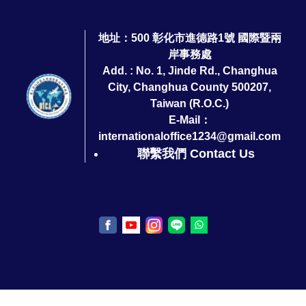
地址：500 彰化市進德路1號 國際暨兩
岸事務處
Add. : No. 1, Jinde Rd., Changhua
City, Changhua County 500207,
Taiwan (R.O.C.)
E-Mail：
internationaloffice1234@gmail.com
聯繫我們 Contact Us