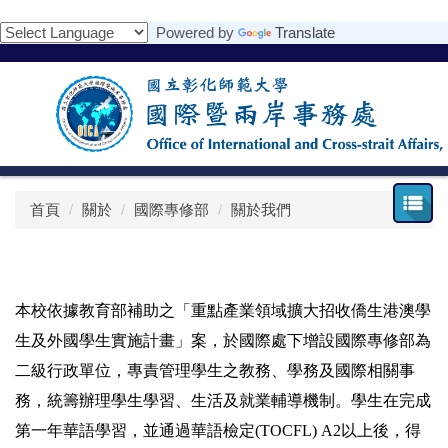
跳
Powered by
Translate
到
主
要
內
容
區
首頁
關於
國際專修部
關於我們
本校依據教育部補助之「重點產業領域擴大招收僑生港澳學
生及外國學生實施計畫」案，於國際處下增設國際專修部為
二級行政單位，專責管理學生之教務、學務及國際相關事
務，統籌辦理學生學習、生活及就業輔導機制。學生在完成
第一年華語學習，並通過華語檢定
(TOCFL) A2
以上後，得