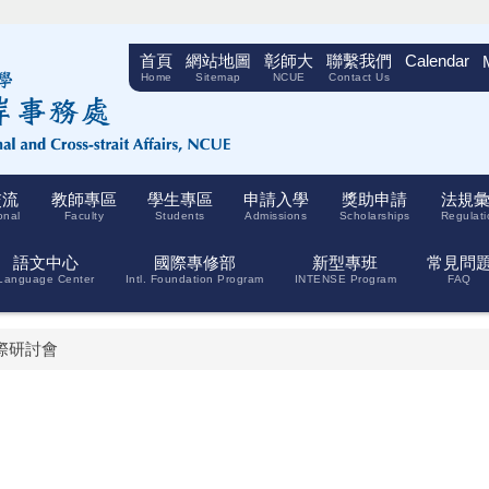
首頁
網站地圖
彰師大
聯繫我們
Calendar
Home
Sitemap
NCUE
Contact Us
交流
教師專區
學生專區
申請入學
獎助申請
法規
onal
Faculty
Students
Admissions
Scholarships
Regulati
語文中心
國際專修部
新型專班
常見問
Language Center
Intl. Foundation Program
INTENSE Program
FAQ
際研討會