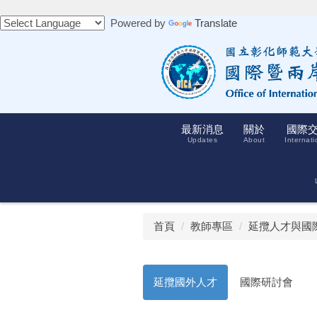
跳
Powered by
Translate
到
主
要
內
容
區
最新消息
關於
國際
Updates
About
Internati
首頁
教師專區
延攬人才與國
延攬國外人才
國際研討會