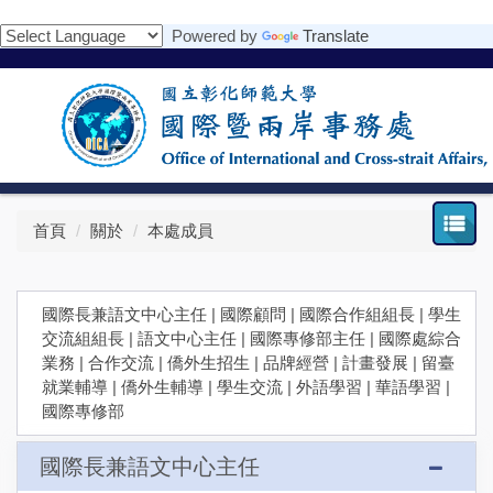
跳
Powered by
Translate
到
主
要
內
容
區
首頁
關於
本處成員
國際長兼語文中心主任
|
國際顧問
|
國際合作組組長
|
學生
交流組組長
|
語文中心主任
|
國際專修部主任
|
國際處綜合
業務
|
合作交流
|
僑外生招生
|
品牌經營
|
計畫發展
|
留臺
就業輔導
|
僑外生輔導
|
學生交流
|
外語學習
|
華語學習
|
國際專修部
國際長兼語文中心主任