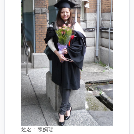
姓名：陳姵琁