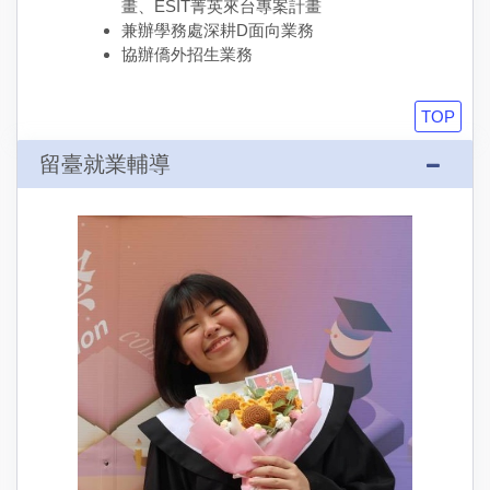
畫、ESIT菁英來台專案計畫
兼辦學務處深耕D面向業務
協辦僑外招生業務
TOP
留臺就業輔導