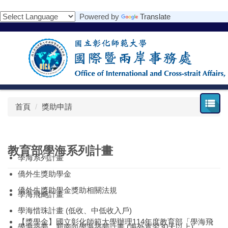
跳
Powered by
Translate
到
主
要
內
容
區
首頁
獎助申請
教育部學海系列計畫
學海系列計畫
僑外生獎助學金
僑外生獎助學金獎助相關法規
學海飛颺計畫
學海惜珠計畫 (低收、中低收入戶)
【獎學金】國立彰化師範大學辦理114年度教育部「學海飛
學海築夢、新南向學海築夢計畫 (海外實習30天以上)