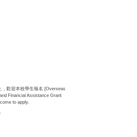
歡迎本校學生報名 [Overseas
nd Financial Assistance Grant
lcome to apply.
名