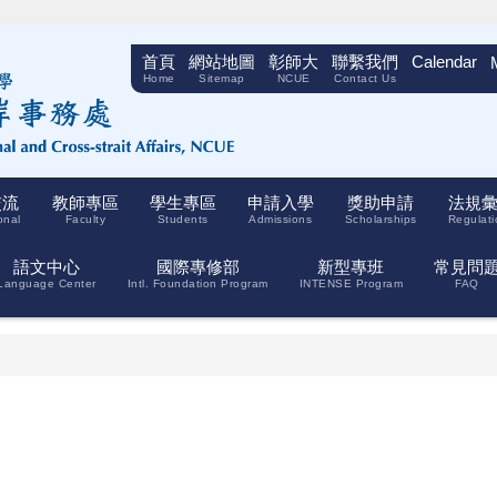
首頁
網站地圖
彰師大
聯繫我們
Calendar
Home
Sitemap
NCUE
Contact Us
交流
教師專區
學生專區
申請入學
獎助申請
法規
onal
Faculty
Students
Admissions
Scholarships
Regulati
語文中心
國際專修部
新型專班
常見問
Language Center
Intl. Foundation Program
INTENSE Program
FAQ