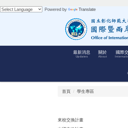
跳
Powered by
Translate
到
主
要
內
容
區
最新消息
關於
國際
Updates
About
Internati
首頁
學生專區
來校交換計畫