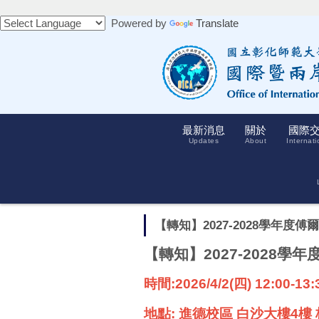
跳
Powered by
Translate
到
主
要
內
容
區
最新消息
關於
國際
Updates
About
Internati
【轉知】2027-2028學年度傅爾布萊
【轉知】2027-2028
時間:2026/4/2(四) 12:00-13
地點: 進德校區 白沙大樓4樓