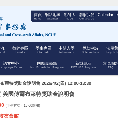
首頁
網站地圖
彰師大
聯繫我們
Calendar
Home
Sitemap
NCUE
Contact Us
交流
教師專區
學生專區
申請入學
獎助申請
法規
onal
Faculty
Students
Admissions
Scholarships
Regulati
語文中心
國際專修部
新型專班
常見問
Language Center
Intl. Foundation Program
INTENSE Program
FAQ
特獎助金說明會 2026/4/2(四) 12:00-13:30
學年度 美國傅爾布萊特獎助金說明會
:30
(下午有課可13:00離開)
 校友會館