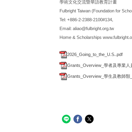
學術文化交流暨華語教育計畫
Fulbright Taiwan (Foundation for
Tel: +886-2-2388-2100#134,
Email: aliao@fulbright.org.tw
Home & Scholarships www.fulbright.o
2026_Going_to_the_U.S..pdf
Grants_Overview_學者及專業人員類
Grants_Overview_學生及教師類_20