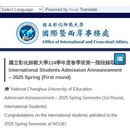
跳
Powered by
Translate
到
主
要
內
容
區
國立彰化師範大學114學年度春季班第一階段錄取公告
International Students Admission Announcement
– 2025 Spring (First round)
🎓 National Changhua University of Education
Admission Announcement – 2025 Spring Semester (1st Round,
International Students)
Congratulations on the international students admitted to the
2025 Spring Semester at NCUE!