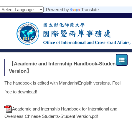
跳
Powered by
Translate
到
主
要
內
容
區
【Academic and Internship Handbook-Student
Version】
The handbook is edited with Mandarin/Englsih versions. Feel
free to download!
Academic and Internship Handbook for Interntional and
Overseas Chinese Students-Student Version.pdf