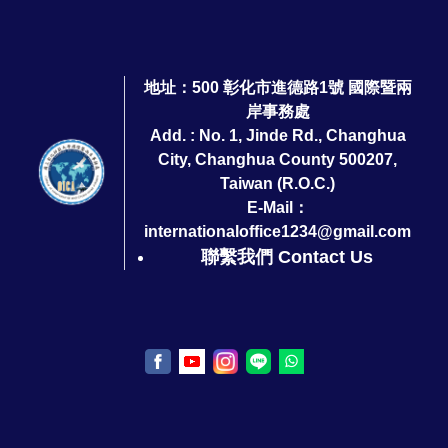
地址：500 彰化市進德路1號 國際暨兩
岸事務處
Add. : No. 1, Jinde Rd., Changhua
City, Changhua County 500207,
Taiwan (R.O.C.)
E-Mail：
internationaloffice1234@gmail.com
聯繫我們 Contact Us