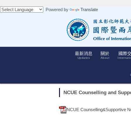
跳
Powered by
Translate
到
主
要
內
容
區
最新消息
關於
國際
Updates
About
Internati
NCUE Counselling and Suppo
NCUE Counselling&Supportive Ne