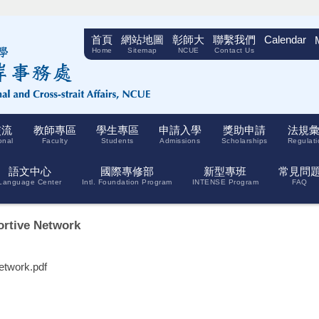
首頁
網站地圖
彰師大
聯繫我們
Calendar
Home
Sitemap
NCUE
Contact Us
交流
教師專區
學生專區
申請入學
獎助申請
法規
onal
Faculty
Students
Admissions
Scholarships
Regulati
語文中心
國際專修部
新型專班
常見問
Language Center
Intl. Foundation Program
INTENSE Program
FAQ
rtive Network
twork.pdf