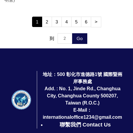
1
2
3
4
5
6
>
到
Go
地址：500 彰化市進德路1號 國際暨兩
岸事務處
Add. : No. 1, Jinde Rd., Changhua
City, Changhua County 500207,
Taiwan (R.O.C.)
E-Mail：
internationaloffice1234@gmail.com
聯繫我們 Contact Us